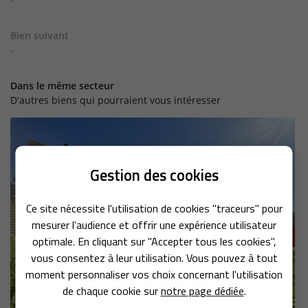
Bien suivant
-
Dans le même secteur
D'autres biens qui pourraient vous intéresser
Gestion des cookies
Une question 
Ce site nécessite l'utilisation de cookies "traceurs" pour
ACCUEIL
mesurer l'audience et offrir une expérience utilisateur
01 34 87 25 2
optimale. En cliquant sur "Accepter tous les cookies",
NOS SERVICES
vous consentez à leur utilisation. Vous pouvez à tout
moment personnaliser vos choix concernant l'utilisation
ACHETER
de chaque cookie sur
notre page dédiée
.
ESTIMER