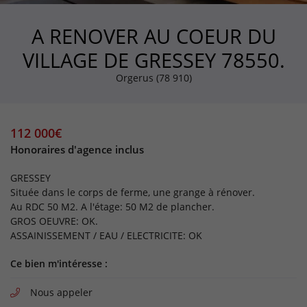
420
Logemen
Énergivor
A RENOVER AU COEUR DU
Unité
VILLAGE DE GRESSEY 78550.
:
En cochant cette case, vous consentez à recevoir nos propositions commerciales à
l'adresse email indiqué ci-dessus. Vous pouvez vous désinscrire à tout moment en
kWh
/
Orgerus (78 910)
EP
utilisant
le formulaire de désinscription
.
Étiquet
Inscription
climat
112 000€
Faible
Honoraires d'agence inclus
émission
de
GES
GRESSEY
Jusqu'
Classe
Située dans le corps de ferme, une grange à rénover.
6
A
Au RDC 50 M2. A l'étage: 50 M2 de plancher.
de
7
Classe
GROS OEUVRE: OK.
à
B
ASSAINISSEMENT / EAU / ELECTRICITE: OK
de
11
12
Classe
à
C
Ce bien m'intéresse :
de
30
31
Classe
Nous appeler
à
D
de
50