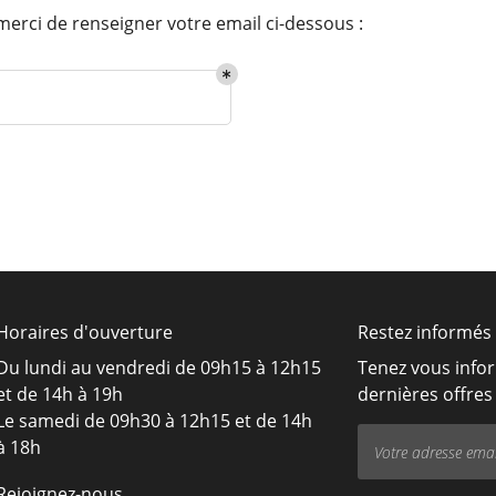
merci de renseigner votre email ci-dessous :
rciales à
moment en
Horaires d'ouverture
Restez informés
Du lundi au vendredi de 09h15 à 12h15
Tenez vous info
et de 14h à 19h
dernières offres 
Le samedi de 09h30 à 12h15 et de 14h
à 18h
Rejoignez-nous