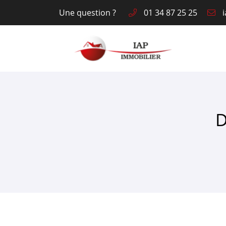
Une question ?
01 34 87 25 25
4 Place des Halles
78910 ORGERUS
01 34 87 25 25
D
Adresse email de réception
