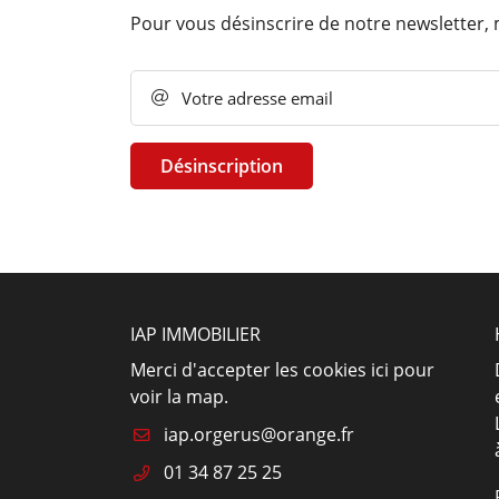
Recopier le code ci-contre

Pour vous désinscrire de notre newsletter, 
Rafraîchir le captcha

Votre adresse email

En cochant cette case, vous consentez à recevoir nos propositions comme
l'adresse email indiqué ci-dessus. Vous pouvez vous désinscrire à tout 
utilisant
le formulaire de désinscription
.
Désinscription
Inscription
IAP IMMOBILIER
Merci d'accepter les cookies
ici
pour
voir la map.
01 34 87 25 25