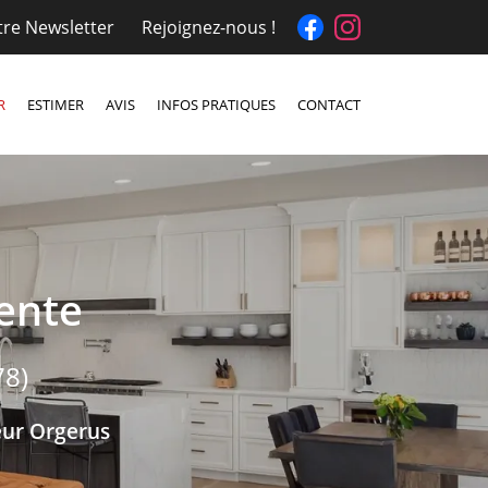
otre Newsletter
Rejoignez-nous !
R
ESTIMER
AVIS
INFOS PRATIQUES
CONTACT
vente
78)
eur Orgerus