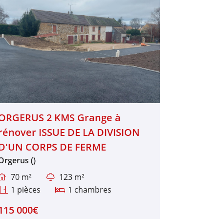
ORGERUS 2 KMS Grange à
rénover ISSUE DE LA DIVISION
D'UN CORPS DE FERME
Orgerus ()
70 m²
123 m²


1 pièces
1 chambres


115 000€