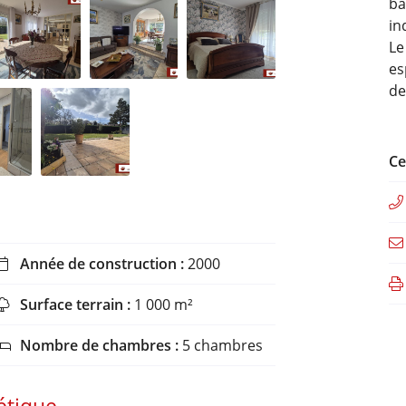
ba
in
Le
es
de
Ce
Année de construction :
2000

Surface terrain :
1 000 m²

Nombre de chambres :
5 chambres
