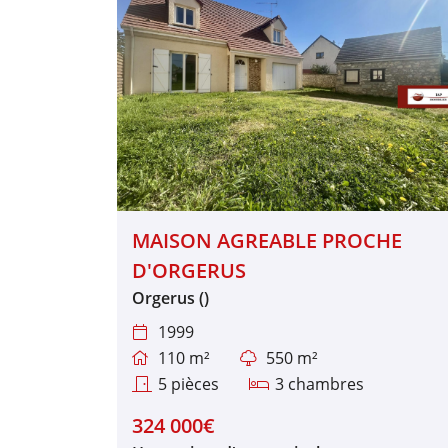
MAISON AGREABLE PROCHE
D'ORGERUS
Orgerus ()
1999

110 m²
550 m²


5 pièces
3 chambres


324 000€