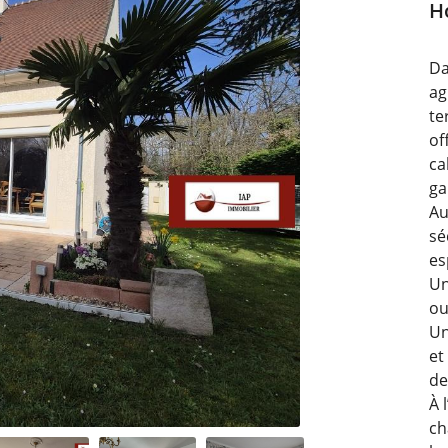
H
Da
ag
te
of
ca
ga
Au
sé
es
Un
ou
Un
et
de
À 
ch