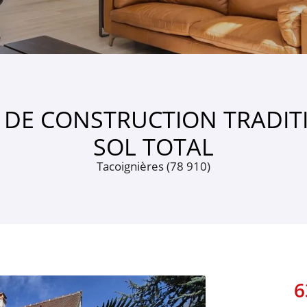
rciales à
moment en
 DE CONSTRUCTION TRADIT
SOL TOTAL
m2.an
Tacoignières (78 910)
6