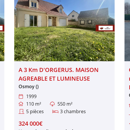
A 3 Km D'ORGERUS. MAISON
AGREABLE ET LUMINEUSE
Osmoy ()
1999

110 m²
550 m²


5 pièces
3 chambres


324 000€