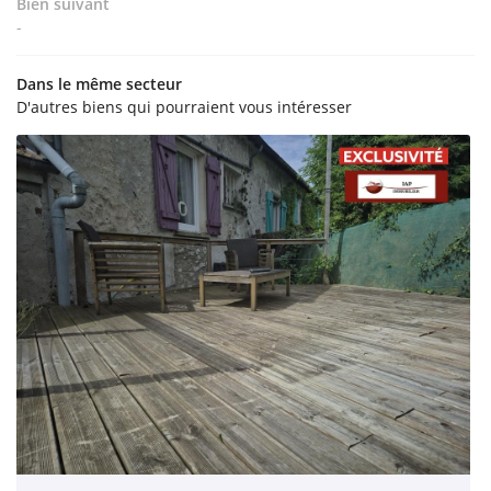
Bien suivant
-
ACCUEIL
01 34 87 25 2
Dans le même secteur
NOS SERVICES
D'autres biens qui pourraient vous intéresser
ACHETER
ESTIMER
Rejoignez-nous
AVIS
FOS PRATIQUES
Restez infor
CONTACT
Inscription Newsl