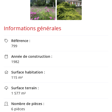
Informations générales
Référence :

799
Année de construction :

1982
Surface habitation :

115 m²
Surface terrain :

1 577 m²
Nombre de pièces :

6 pièces