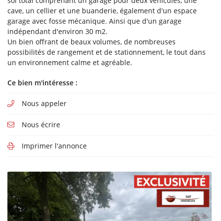
sol total comprenant un garage pour deux véhicules, une
51
Classe
cave, un cellier et une buanderie, également d'un espace
à
E
de
garage avec fosse mécanique. Ainsi que d'un garage
70
71
Classe
indépendant d'environ 30 m2.
à
F
Au
Un bien offrant de beaux volumes, de nombreuses
100
delà
Classe
possibilités de rangement et de stationnement, le tout dans
de
G
un environnement calme et agréable.
100
Forte
émission
Ce bien m'intéresse :
de
GES
Nous appeler
Unité
:
Nous écrire
kg
CO
eq
Imprimer l'annonce