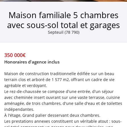
420
Logemen
Énergivor
Maison familiale 5 chambres
Unité
avec sous-sol total et garages
:
En cochant cette case, vous consentez à recevoir nos propositions commerciales à
l'adresse email indiqué ci-dessus. Vous pouvez vous désinscrire à tout moment en
kWh
/
Septeuil (78 790)
EP
utilisant
le formulaire de désinscription
.
Étiquet
Inscription
climat
350 000€
Faible
Honoraires d'agence inclus
émission
de
GES
Maison de construction traditionnelle édifiée sur un beau
Jusqu'
Classe
terrain clos et arboré de 1 577 m2, offrant un cadre de vie
6
A
agréable et verdoyant.
de
7
Classe
Le rez-de-chaussée se compose d'une entrée, d'un séjour
à
B
avec cheminée insert ouvrant sur une vaste terrasse, cuisine
de
11
aménagée, de trois chambres, d'une salle d'eau et de toilettes
12
Classe
à
C
indépendantes.
de
30
À l'étage, Grand palier desservant deux chambres.
31
Classe
Les prestations annexes constituent un véritable atout : sous-
à
D
de
50