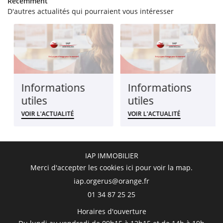
Récemment
Rejoignez-nous
D'autres actualités qui pourraient vous intéresser
AVIS
FOS PRATIQUES
Restez infor
CONTACT
Informations
Informations
Inscription Newsl
utiles
utiles
VOIR L'ACTUALITÉ
VOIR L'ACTUALITÉ
IAP IMMOBILIER
Merci d'accepter les cookies
ici
pour voir la map.
01 34 87 25 25
Horaires d'ouverture