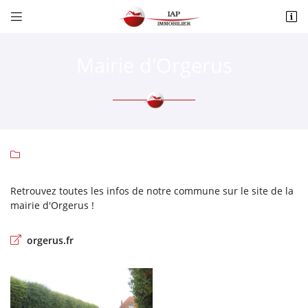


4 Place des Halles
78910 ORGERUS
Mairie d'Orgerus
01 34 87 25 25

Retrouvez toutes les infos de notre commune sur le site de la
mairie d'Orgerus !
Adresse email de réception

orgerus.fr
Recopier le code ci-contre

Rafraîchir le captcha
